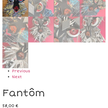
Previous
Next
Fantôm
58,00
€