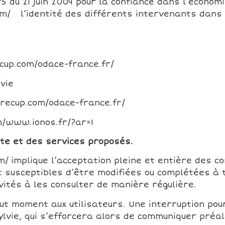
575 du 21 juin 2004 pour la confiance dans l’économ
com/ l’identité des différents intervenants dans 
cup.com/odace-france.fr/
vie
recup.com/odace-france.fr/
m/www.ionos.fr/?ar=1
site et des services proposés.
om/ implique l’acceptation pleine et entière des c
nt susceptibles d’être modifiées ou complétées à 
vités à les consulter de manière régulière.
ut moment aux utilisateurs. Une interruption po
lvie, qui s’efforcera alors de communiquer préal