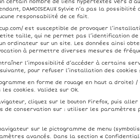
 un certain nombre de liens hypertextes vers d’a
endant, DAMOISEAUX Sylvie n’a pas la possibilité d
cune responsabilité de ce fait.
cup.com/ est susceptible de provoquer l’installati
petite taille, qui ne permet pas l’identification de
un ordinateur sur un site. Les données ainsi obte
t vocation à permettre diverses mesures de fréqu
ntraîner l’impossibilité d’accéder à certains servi
uivante, pour refuser l’installation des cookies 
ctogramme en forme de rouage en haut a droite) / 
 les cookies. Validez sur Ok.
vigateur, cliquez sur le bouton Firefox, puis aller
s de conservation sur : utiliser les paramètres p
u navigateur sur le pictogramme de menu (symbolis
amètres avancés. Dans la section « Confidentiali