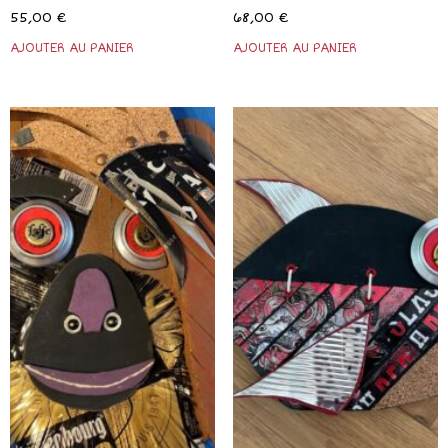
55,00
€
68,00
€